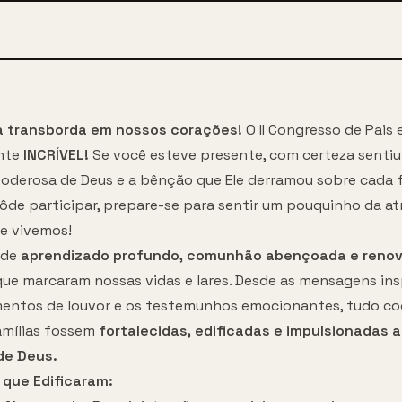
a transborda em nossos corações!
O II Congresso de Pais e
nte
INCRÍVEL!
Se você esteve presente, com certeza sentiu
oderosa de Deus e a bênção que Ele derramou sobre cada f
ôde participar, prepare-se para sentir um pouquinho da a
ue vivemos!
 de
aprendizado profundo, comunhão abençoada e reno
ue marcaram nossas vidas e lares. Desde as mensagens ins
entos de louvor e os testemunhos emocionantes, tudo c
amílias fossem
fortalecidas, edificadas e impulsionadas a 
de Deus.
que Edificaram: