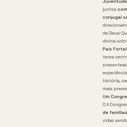
Juventude
juntos
com
conjugal s
direcionam
de Deus! Q
divina sobr
Pais Forta
tema centr
presentea
experiência
história, c
mais presen
Um Congres
O II Congre
de família
vidas send