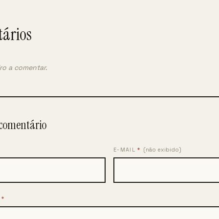
ários
iro a comentar.
comentário
E-MAIL
*
(não exibido)
O
*