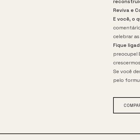
reconstruí
Reviva e C
E você, o 
comentário
celebrar a
Fique liga
preocupe! 
crescermos
Se você des
pelo
formul
COMPAR