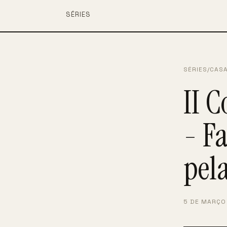
SÉRIES
SÉRIES
/
CAS
II C
- F
pel
5 DE MARÇO