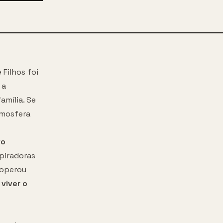
 Filhos foi
 a
amília. Se
tmosfera
vo
piradoras
ooperou
viver o