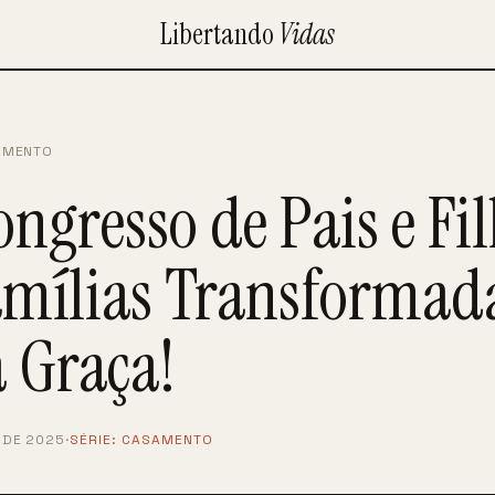
Libertando
Vidas
AMENTO
ongresso de Pais e Fi
amílias Transformad
a Graça!
 DE 2025
·
SÉRIE:
CASAMENTO