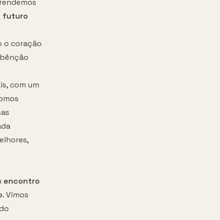
aprendemos
 futuro
o o coração
a bênção
is, com um
Fomos
sas
ada
elhores,
m
encontro
o
. Vimos
ndo