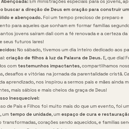
 Abençoada:
Em ministrações especiais para os jovens, 
o buscar a direção de Deus em oração para construir um
ólido e abençoado.
Foi um tempo precioso de preparo e
ento para aqueles que sonham em formar famílias segund
uantos jovens saíram dali com a fé renovada e a certeza d
e seus futuros lares!
lecidos:
No sábado, tivemos um dia inteiro dedicado aos pa
al:
criação de filhos à luz da Palavra de Deus.
E, que dia! 
dos com
testemunhos impactantes
, compartilhamos nos
s, desafios e vitórias na jornada da parentalidade cristã. C
ada aprendizado, nos inspirou a sermos pais e mães ainda m
tes, mais sábios e mais cheios da graça de Deus!
so Inesquecível:
sso de Pais e Filhos foi muito mais do que um evento, foi u
s
, um
tempo de unidade
, um
espaço de cura e restauraçã
o transformadas, corações sendo aquecidos, e famílias se